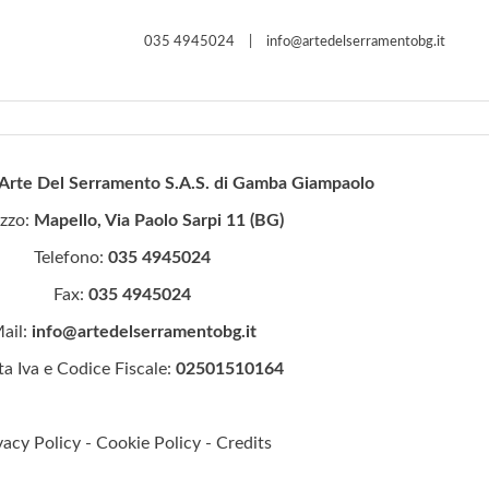
035 4945024
|
info@artedelserramentobg.it
Arte Del Serramento S.A.S. di Gamba Giampaolo
izzo:
Mapello, Via Paolo Sarpi 11 (BG)
Telefono:
035 4945024
Fax:
035 4945024
ail:
info@artedelserramentobg.it
ta Iva e Codice Fiscale:
02501510164
vacy Policy
-
Cookie Policy
-
Credits